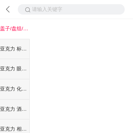
请输入关键字
盖子/盘组/果盘/蛋糕盘/托盘
亚克力 标牌/台签等
亚克力 眼镜架/鞋架/手机架
亚克力 化妆品展架
亚克力 酒店/家居/商店用品
亚克力 相框/水晶字