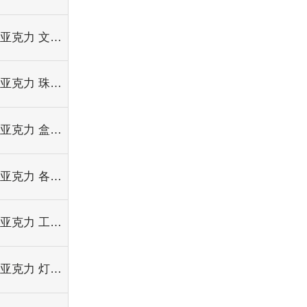
亚克力 文具/资料架/笔架
亚克力 珠宝首饰/礼品用品
亚克力 盒箱/罩/酒盒/蛋糕箱
亚克力 各类面板
亚克力 工艺品/奖杯/鱼缸
亚克力 灯箱/灯罩/灯片